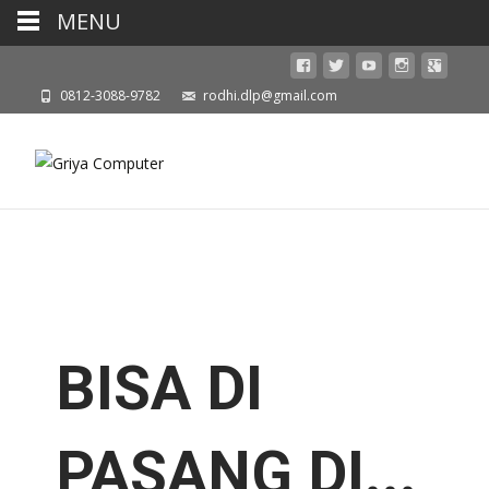
MENU
0812-3088-9782
rodhi.dlp@gmail.com
BISA
DI
PASANG DI...