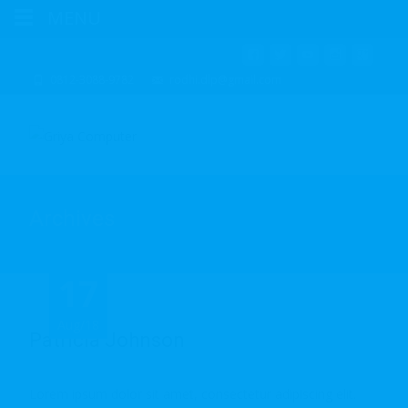
MENU
0812-3088-9782
rodhi.dlp@gmail.com
Archives
17
17
17
17
Aug/18
Aug/18
Aug/18
Aug/18
Patricia Johnson
Lorem ipsum dolor sit amet, consectetur adipiscing elit.