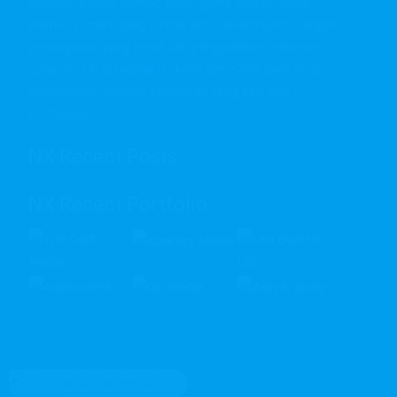
sekolah, pabrik, kantor, toko, game center online,
warnet, rumah sakit, rumah atau perorangan. Dengan
penanganan yang tepat dan pengalaman bertahun-
tahun terjun di bidang IT, kami berusaha akan selalu
memberikan sebuah pelayanan yang baik dan
profesional.
NX Recent Posts
NX Recent Portfolio
Copyright © Griya Computer
Powered by WordPress
, Theme
i-craft
by TemplatesNext.
WhatsApp 087858241039