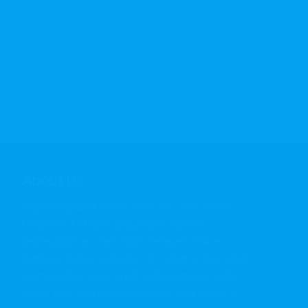
hendrerit dolor. Proin blandit
Read More…
About Us
GriyaComputer
adalah salah satu jasa service
komputer di Madiun yang terpercaya dan
berpengalaman. Kami hadir melayani service
komputer/laptop panggilan di madiun, solusi untuk
permasalahan yang terjadi pada komputer anda,
teknisi kami bisa datang ke lokasi Anda seperti di