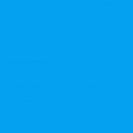
Aenean condimentum enim ac diam suscipit, in sagittis elit
cursus. In hac habitasse platea dictumst. Donec tincidunt
volutpat eros, at ornare quam gravida non.
Read More…
Linda Brown
Morbi nisl nisl, volutpat eu consequat ut, blandit ac neque.
Vestibulum at consectetur velit. Proin et augue nec felis
vulputate laoreet. Pellentesque convallis commodo velit
non molestie. Morbi aliquam posuere turpis, sed
Read More…