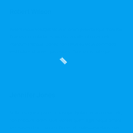
Robert Wilson
Pellentesque volutpat lacus in lorem pellentesque molestie.
Praesent ut nulla lacus. Morbi convallis nibh nec velit
interdum tristique. Donec non tellus eu lacus commodo
vestibulum sit amet quis mauris. Cum sociis natoque
Read More…
Jennifer Jones
Nulla tristique a ipsum ut suscipit. Nullam et accumsan elit,
non tincidunt lorem. Duis laoreet quam eget neque ornare,
sed euismod orci rutrum. Donec et malesuada diam, quis